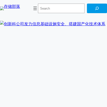
Skip
搜
to
索
content