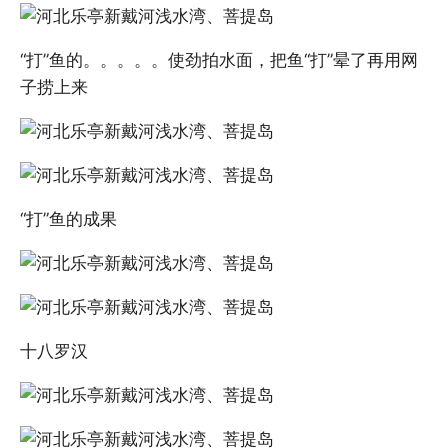
“打”鱼的。。。。。使劲拍水面，把鱼“打”晕了再用网
子捞上来
“打”鱼的成果
十八罗汉