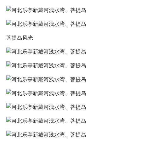
菩提岛风光