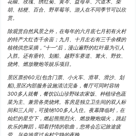
花椒、玫瑰、绣红菊、黄岑、益母草、六道木、柴
胡、桔梗、百合、野草莓等。游人在不同季节可以欣
赏。
除观赏自然风景之外，在每年的六月底七月初有火村
的特产大红杏千余亩；九月、十月左右有三千余棵的
核桃供您采摘，“十一”后，漫山遍野的红叶最为引人
入胜。还有垂钓、划船、越野车赛道、篝火、野炊、
烧烤、燃放鞭炮等娱乐项目。
景区票价60元(包含门票、小火车、滑草、滑沙、划
船),景区内部服务设施清洁完备，餐厅可同时容纳
300多人就餐，餐饮以山珍野味农家饭、种植绿色蔬
菜为主、兼营各类烧烤。客房是独立卫生间的双人标
间和三人间，可接纳100多人入住。夜幕降临时，在
灿烂的星空下，燃起熊熊烈火、燃放鞭炮烟火，跳起
欢乐的舞蹈，唱着抒情的歌曲，您将会忘记旅途疲
劳，兴奋地度过乡村宁静的夜晚。