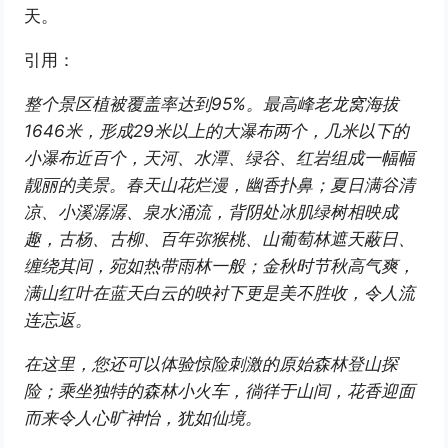
天。
引用：
整个景区植被覆盖率达到95%。最高峰老龙窝海拔
1646米，形成29米以上的大瀑布两个，几米以下的
小瀑布近百个，天河、水潭、绿谷、红岩组成一幅幅
靓丽的美景。春天山花烂漫，幽香扑鼻；夏日满谷清
凉、小溪潺潺、泉水涌流，背阴处冰肌绿树相映成
趣，古杨、古柳、百年弥猴桃、山葡萄林遮天蔽日、
缠绕其间，宛如热带雨林一般；金秋时节秋高气爽，
满山红叶在蓝天白云的映衬下更是美不胜收，令人流
连忘返。
在这里，您还可以体验惊险刺激的原始森林登山探
险；乘坐独特的森林小火车，徜徉于山间，花香迎面
而来令人心旷神怡，犹如仙境。