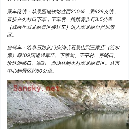
乘车路线：苹果园地铁站往西200米，乘929支线，
直接在火村口下车，下车后一路踏青步行3.5公里
（或乘坐双龙峡景区接送车）进入双龙峡自然风景
区。
自驾车：沿阜石路从门头沟或石景山到三家店（沿水
库）顺109国道经军庄、下苇甸、王平村、芹峪口、
珍珠湖路口、军响、西胡林到火村双龙峡景区。从市
中心到景区约80公里。