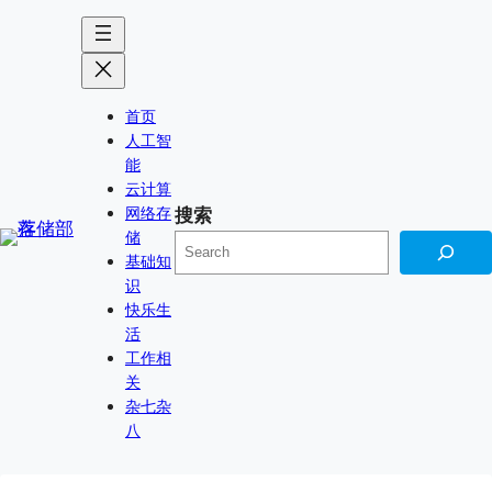
跳
Skip
至
to
内
content
容
首页
人工智
能
云计算
网络存
搜索
储
基础知
识
快乐生
活
工作相
关
杂七杂
八