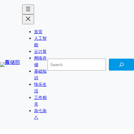
跳
Skip
至
to
内
content
容
首页
人工智
能
云计算
网络存
搜
储
索
基础知
识
快乐生
活
工作相
关
杂七杂
八