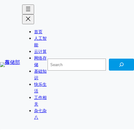
Skip
to
content
首页
人工智
能
云计算
网络存
搜
储
索
基础知
识
快乐生
活
工作相
关
杂七杂
八