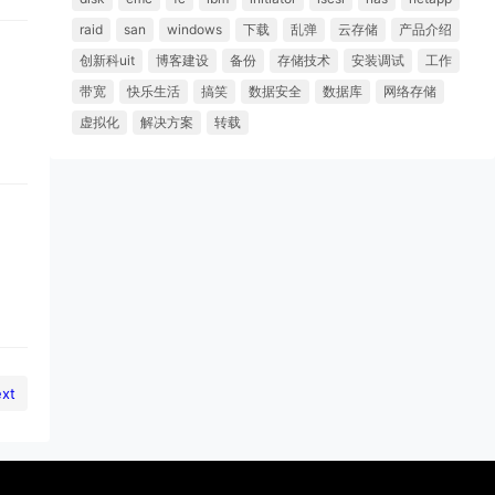
raid
san
windows
下载
乱弹
云存储
产品介绍
创新科uit
博客建设
备份
存储技术
安装调试
工作
带宽
快乐生活
搞笑
数据安全
数据库
网络存储
虚拟化
解决方案
转载
xt