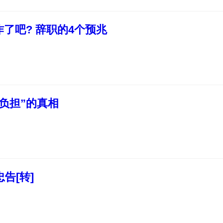
了吧? 辞职的4个预兆
负担”的真相
告[转]