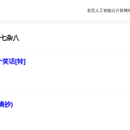
首页
人工智能
云计算
网
杂七杂八
笑话[转]
摘抄)