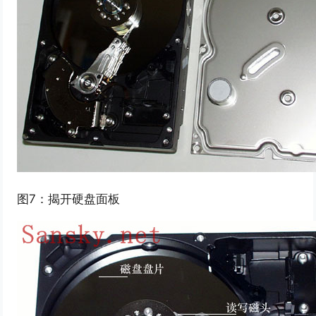
图7：揭开硬盘面板