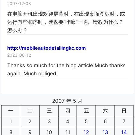
2007-12-08
在电脑开机出现欢迎屏幕时，在出现桌面图标时，或
运行有些和序时，硬盘要“咔嚓”一响。请教为什么？
怎么办？
http://mobileautodetailingkc.com
2023-08-12
Thanks so much for the blog article.Much thanks
again. Much obliged.
2007 年 5 月
一
二
三
四
五
六
日
1
2
3
4
5
6
7
8
9
10
11
12
13
14