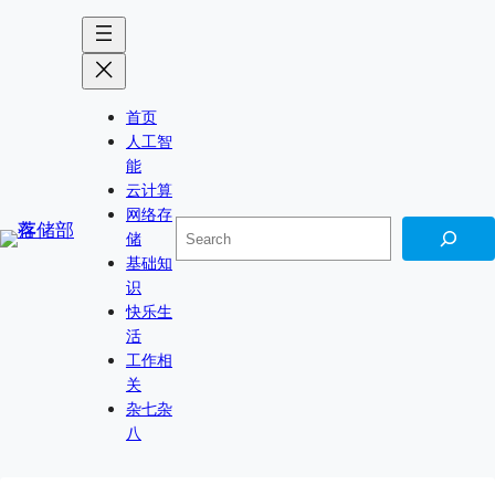
跳
Skip
至
to
内
content
容
首页
人工智
能
云计算
网络存
搜
储
索
基础知
识
快乐生
活
工作相
关
杂七杂
八