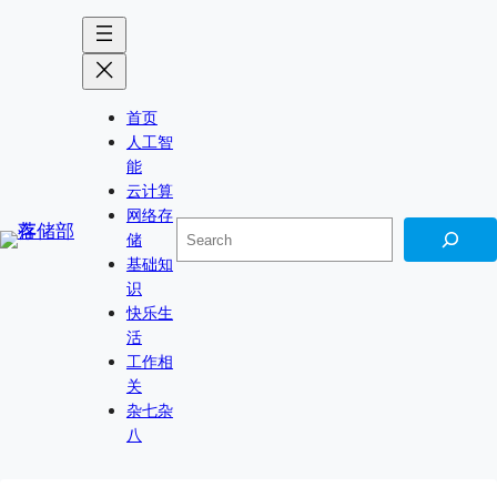
跳
Skip
至
to
内
content
容
首页
人工智
能
云计算
网络存
搜
储
索
基础知
识
快乐生
活
工作相
关
杂七杂
八