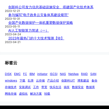
创新科公司发力信息基础设施安全、搭建国产化技术体系
2023-12-21
参与编写“电子政务云灾备体系建设规范”
2023-10-31
全国产化数据保护一体机重塑数据保护策略
2023-05-11
AI人工智能算力简述（一）
2023-04-24
2023年最热门的十大技术预测【转】
2023-04-21
标签云
DISK
EMC
FC
IBM
initiator
ISCSI
NAS
NetApp
RAID
SAN
windows
下载
乱弹
云存储
产品介绍
创新科UIT
博客建设
备份
存储技术
安装调试
工作
带宽
快乐生活
搞笑
数据安全
数据库
网络存储
虚拟化
解决方案
转载