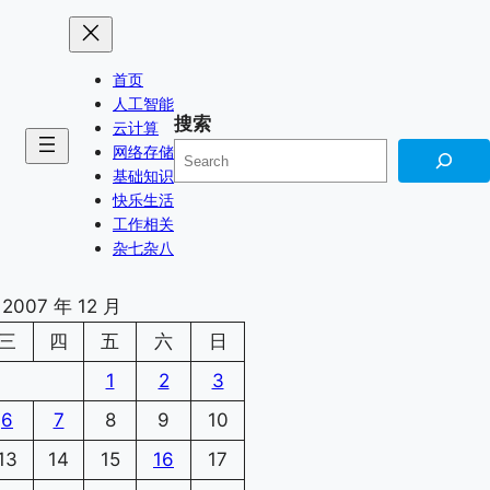
首页
人工智能
搜索
云计算
网络存储
基础知识
快乐生活
工作相关
杂七杂八
2007 年 12 月
三
四
五
六
日
1
2
3
6
7
8
9
10
13
14
15
16
17