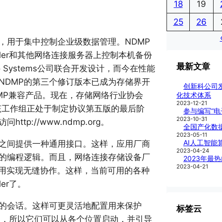
18
19
25
26
，用于集中控制企业级数据管理。NDMP
 Filer和其他网络连接服务器上控制本机备份
最新文章
ato Systems公司联合开发设计，而今在性能
NDMP的第三个修订版本已成为存储界开
创新科公司
MP兼容产品。现在，存储网络行业协会
化技术体系
2023-12-21
该工作组正处于制定协议第五版的最后阶
参与编写“
2023-10-31
p://www.ndmp.org。
全国产化数
2023-05-11
AI人工智能
备之间提供一种通用接口。这样，应用厂商
2023-04-24
的编程逻辑。而且，网络连接存储设备厂
2023年最
2023-04-21
P兼容应用实现无缝协作。这样，当前可用的各种
ler了。
立的会话。这样可更灵活地配置用来保护
标签云
话是独立的，所以它们可以从各个位置启动，并引导