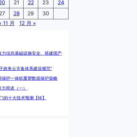
20
21
22
23
24
27
28
29
30
« 11 月
12 月 »
发力信息基础设施安全、搭建国产
电子政务云灾备体系建设规范”
据保护一体机重塑数据保护策略
算力简述（一）
热门的十大技术预测【转】