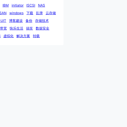
IBM
initiator
ISCSI
NAS
SAN
windows
下载
乱弹
云存储
UIT
博客建设
备份
存储技术
带宽
快乐生活
搞笑
数据安全
储
虚拟化
解决方案
转载