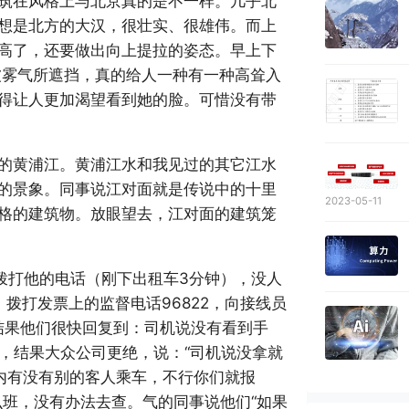
筑在风格上与北京真的是不一样。几乎北
想是北方的大汉，很壮实、很雄伟。而上
高了，还要做出向上提拉的姿态。早上下
被雾气所遮挡，真的给人一种有一种高耸入
得让人更加渴望看到她的脸。可惜没有带
的黄浦江。黄浦江水和我见过的其它江水
的景象。同事说江对面就是传说中的十里
2023-05-11
格的建筑物。放眼望去，江对面的建筑笼
拨打他的电话（刚下出租车3分钟），没人
拨打发票上的监督电话96822，向接线员
,结果他们很快回复到：司机说没有看到手
80，结果大众公司更绝，说：“司机说没拿就
内有没有别的客人乘车，不行你们就报
么班，没有办法去查。气的同事说他们“如果