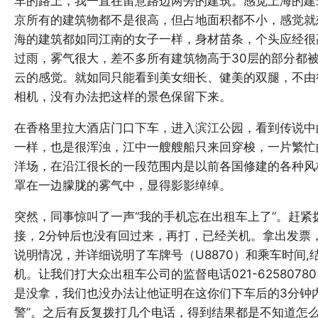
车的路上，我一直在留意路边两旁的建筑。感觉上海的建
京所有的建筑物都不是很高，但占地面积都不小，感觉就
海的建筑都如同江南的女子一样，身材苗条，个头应经很
过雨，雾气很大，差不多所有建筑物高于30层的部分都
云的感觉。就如同只能看到美女细长、健美的双腿，不由
相机，没有办法把这样的景色保留下来。
在香格里拉大酒店门口下车，进入滨江公园，看到传说中
一样，也是很浑浊，江中一艘艘船只来回穿梭，一片繁忙
洋场，在沿江很长的一段范围内是以前各国修建的各种风
罩在一边朦胧的雾气中，显得影影绰绰。
突然，同事惊叫了一声“我的手机忘在出租车上了”。赶紧
接，2分钟后也没有回过来，再打，已经关机。拿出发票，
说明情况，并详细说明了车牌号（U8870）和乘车时间
机。让我们打大众出租车公司的监督电话021-625807
是没拿，我们也没办法让他证明在这你们下车后的3分钟
警”。之后有反复拨打几个电话，得到结果都是不知道怎