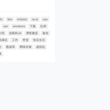
fc
ibm
initiator
iscsi
nas
san
windows
下载
乱弹
介绍
创新科uit
博客建设
备份
装调试
工作
带宽
快乐生活
全
数据库
网络存储
虚拟化
载