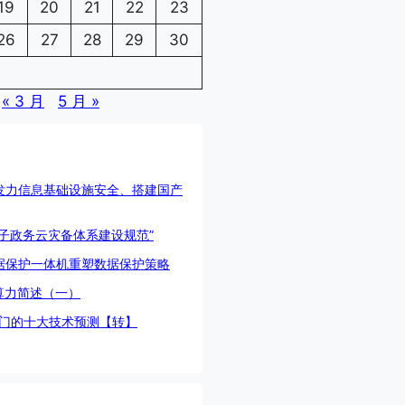
19
20
21
22
23
26
27
28
29
30
« 3 月
5 月 »
发力信息基础设施安全、搭建国产
电子政务云灾备体系建设规范”
据保护一体机重塑数据保护策略
算力简述（一）
热门的十大技术预测【转】