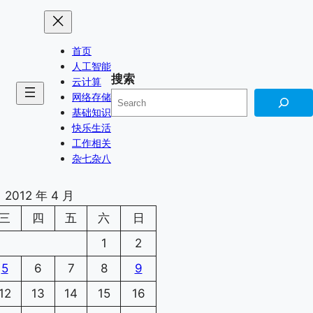
首页
人工智能
搜索
云计算
网络存储
基础知识
快乐生活
工作相关
杂七杂八
2012 年 4 月
三
四
五
六
日
1
2
5
6
7
8
9
12
13
14
15
16