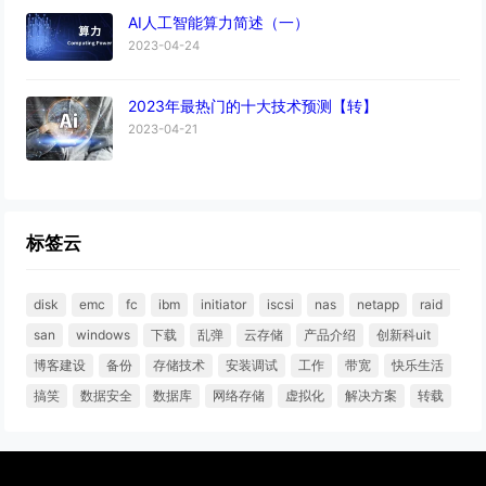
AI人工智能算力简述（一）
2023-04-24
2023年最热门的十大技术预测【转】
2023-04-21
标签云
disk
emc
fc
ibm
initiator
iscsi
nas
netapp
raid
san
windows
下载
乱弹
云存储
产品介绍
创新科uit
博客建设
备份
存储技术
安装调试
工作
带宽
快乐生活
搞笑
数据安全
数据库
网络存储
虚拟化
解决方案
转载