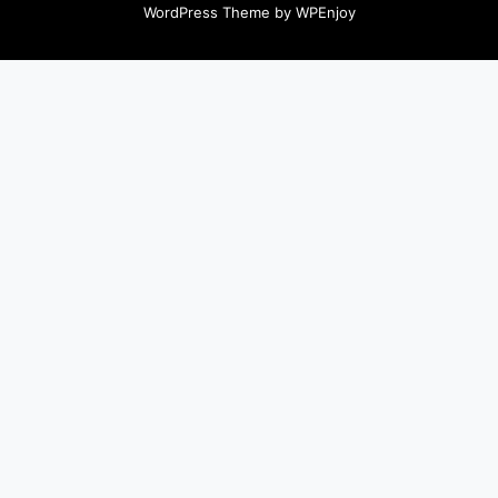
WordPress Theme
by
WPEnjoy