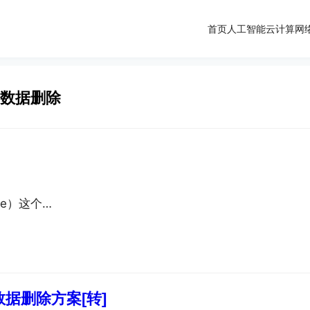
首页
人工智能
云计算
网
复数据删除
age）这个…
据删除方案[转]