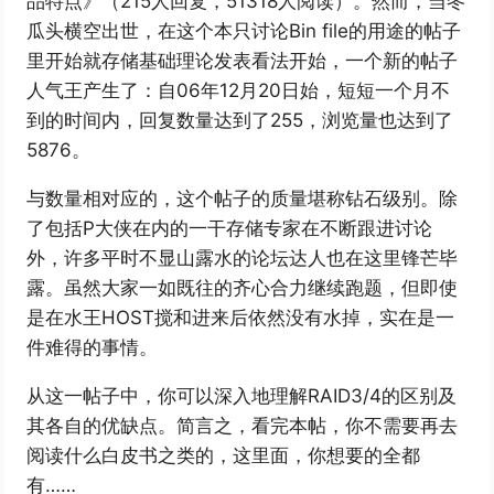
品特点》（215人回复，51318人阅读）。然而，当冬
瓜头横空出世，在这个本只讨论Bin file的用途的帖子
里开始就存储基础理论发表看法开始，一个新的帖子
人气王产生了：自06年12月20日始，短短一个月不
到的时间内，回复数量达到了255，浏览量也达到了
5876。
与数量相对应的，这个帖子的质量堪称钻石级别。除
了包括P大侠在内的一干存储专家在不断跟进讨论
外，许多平时不显山露水的论坛达人也在这里锋芒毕
露。虽然大家一如既往的齐心合力继续跑题，但即使
是在水王HOST搅和进来后依然没有水掉，实在是一
件难得的事情。
从这一帖子中，你可以深入地理解RAID3/4的区别及
其各自的优缺点。简言之，看完本帖，你不需要再去
阅读什么白皮书之类的，这里面，你想要的全都
有……