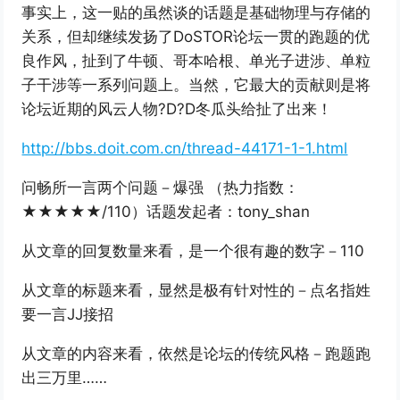
事实上，这一贴的虽然谈的话题是基础物理与存储的
关系，但却继续发扬了DoSTOR论坛一贯的跑题的优
良作风，扯到了牛顿、哥本哈根、单光子进涉、单粒
子干涉等一系列问题上。当然，它最大的贡献则是将
论坛近期的风云人物?D?D冬瓜头给扯了出来！
http://bbs.doit.com.cn/thread-44171-1-1.html
问畅所一言两个问题－爆强 （热力指数：
★★★★★/110）话题发起者：tony_shan
从文章的回复数量来看，是一个很有趣的数字－110
从文章的标题来看，显然是极有针对性的－点名指姓
要一言JJ接招
从文章的内容来看，依然是论坛的传统风格－跑题跑
出三万里……