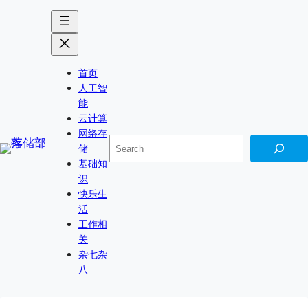
Skip
to
content
首页
人工智
能
云计算
网络存
搜
储
索
基础知
识
快乐生
活
工作相
关
杂七杂
八