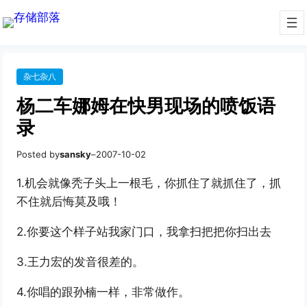
杂七杂八
杨二车娜姆在快男现场的喷饭语
录
Posted by
sansky
–
2007-10-02
1.机会就像秃子头上一根毛，你抓住了就抓住了，抓
不住就后悔莫及哦！
2.你要这个样子站我家门口，我拿扫把把你扫出去
3.王力宏的发音很差的。
4.你唱的跟孙楠一样，非常做作。