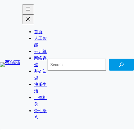
Skip
to
content
首页
人工智
能
云计算
网络存
搜
储
索
基础知
识
快乐生
活
工作相
关
杂七杂
八