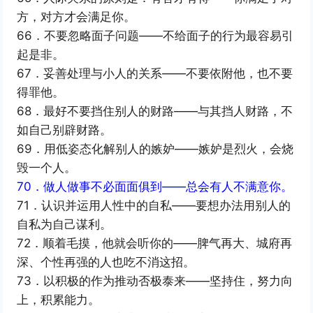
方，对方才会满足你。
66．不要忽略面子问题——不给面子的行为最容易引
起是非。
67．妥善处理与小人的关系——不要依附他，也不要
得罪他。
68．最好不要挡住别人的财路——与其挡人财路，不
如自己别辟财路。
69．用低姿态化解别人的嫉妒——嫉妒是烈火，会烧
毁一个人。
70．做人做事不必面面俱到——总会有人不满意你。
71．认识并运用人性中的自私——要想办法用别人的
自私为自己谋利。
72．顺着毛摸，他就会听你的——脾气再大、城府再
深、个性再强的人也吃不消这招。
73．以积极的作为推动否极泰来——坚持住，努力向
上，积累能力。