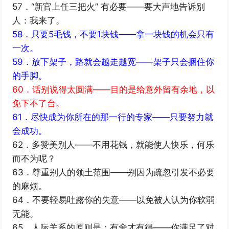
57．“新官上任三把火” 有必要——要大声地告诉别
人：我来了。
58．只要5毛钱，不要1块钱——拿一块钱的机会只有
一次。
59．放下架子，路就会越走越宽——架子只会捆住你
的手脚。
60．话别说得太圆满——目的是给意外留有余地，以
免下不了台。
61．尽快成为你所在的那一行的专家——只要努力就
会成功。
62．多赞美别人——不用花钱，就能使人快乐，何乐
而不为呢？
63．尊重别人的领土范围——别因为疏忽引发不必要
的麻烦。
64．不要轻易吐露你的失意——以免被人认为你软弱
无能。
65．人际关系的原则是：有舍才有得——你满足了对