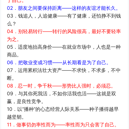
了自己。
02．朋友之间要保持距离——这样的友谊才能长久。
03．钱追人，人追健康——有了健康，还怕挣不到钱
么？
04．别轻易转行——转行的风险很高，最好不要轻率
为之。
05．适度地抬高身价——在就业市场中，人也是一种
商品。
06．把敬业变成习惯——从长期看是为了自己。
07．运用累积法壮大资产——不求快，不求多，不中
断。
08．忍一时，争千秋——形势比人强时，必须忍。
09．与其你死我活，不如你活我也活——这就是双
赢，是良性竞争。
10．以“播种”的心态经营人际关系——种子播得越早
越坚韧。
11．做事切勿率性而为——率性而为只会害了自己。