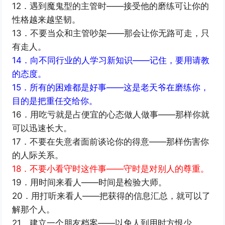
12．遇到魔鬼型的主管时——接受他的磨练可让你的
性格越来越坚韧。
13．不要当众和主管吵架——那会让你无路可走，只
有走人。
14．向不同行业的人学习新知识——记住，要用请教
的态度。
15．所有的困难都是好事——这是老天爷在磨练你，
目的是把重任交给你。
16．用吃亏就是占便宜的心态做人做事——那样你就
可以迅速长大。
17．不要在失意者面前谈论你的得意——那样伤害你
的人际关系。
18．不要小看守时这件事——守时是对别人的尊重。
19．用时间来看人——时间是检验大师。
20．用打听来看人——把获得的信息汇总，就可以了
解那个人。
21．建立一个朋友档案——以免人到用时方恨少。