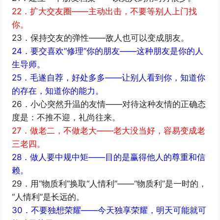
22．扩大交友圈——主动出击，不要等别人上门找
你。
23．保持交友的弹性——敌人也可以变成朋友。
24．要交喜欢“修理”你的朋友——这种朋友是你的人
生导师。
25．毛遂自荐，好处多多——让别人看到你，知道你
的存在，知道你的能力。
26．小心突然升温的友情——对待这种友情的正确态
度是：不推不迎，礼尚往来。
27．做老二，不做老大——老大没当好，容易变成老
三老四。
28．做人要中规中矩——目的是赢得他人的尊重和信
赖。
29．用“物质利”换取“人情利”——“物质利”是一时的，
“人情利”是长远的。
30．不要独想荣耀——今天独享荣耀，明天可能就可