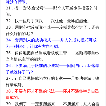
能独吞苦果。
31．找一位“衣食父母”——那个人可减少你摸索的时
间。
32．找一位对手来跟——跟住他，最终超越他。
33．用耐心把冷板凳坐热——冷板凳都坐过了，还有
什么好怕的呢？
34．套用别人的成功模式 ——别人的成功模式可成
为一种指引，让你有方向可循。
35．偷偷地把自己当成老板或主管——逐渐培养自己
当老板或主管的能力。
36．不要满足于眼前的小成就——问问自己：我这辈
子就这样了吗？
37．让自己尽快成为本行的专家——只要功夫深，铁
杵磨成针。
38．不要有怀才不遇的想法——怀才不遇多半是自己
造成的。
39．跌倒了，一定要爬起来——不爬起来，别人会看