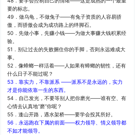
48．要学会控制自己的情绪——这是成熟的一个最重
要的标志。
49．做乌龟，不做兔子——有兔子资质的人容易骄
傲，而骄傲会成为成功路上的绊脚石。
50．先做小事，先赚小钱——为做大事赚大钱积累经
验。
51．别让过去的失败捆住你的手脚，否则永远难成大
事。
52．像蟑螂一样活着——人如果有蟑螂的韧性，还有
什么日子不能过呢？
53．靠实力，不靠派系 ——派系不是永远的，实力
才是你能依靠一生的东西。
54．自己发光，不要等别人把你磨光——谁有空、有
心情去认真地“磨”你呢？
55．逢山开路，遇水架桥——要学会投其所好。
56．永远跑在下属的前面——权力领导、情义领导都
不如才能领导。