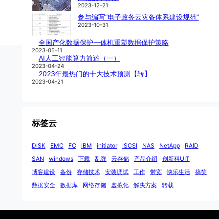
2023-12-21
参与编写“电子政务云灾备体系建设规范”
2023-10-31
全国产化数据保护一体机重塑数据保护策略
2023-05-11
AI人工智能算力简述（一）
2023-04-24
2023年最热门的十大技术预测【转】
2023-04-21
标签云
DISK
EMC
FC
IBM
initiator
ISCSI
NAS
NetApp
RAID
SAN
windows
下载
乱弹
云存储
产品介绍
创新科UIT
博客建设
备份
存储技术
安装调试
工作
带宽
快乐生活
搞笑
数据安全
数据库
网络存储
虚拟化
解决方案
转载