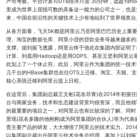
严苛考验。平台计算100TB排序只需 30分钟，远超Yaho
里成为世界上屈指可数的具备这一能力的公司之一，也是
来，中国在前沿性的关键技术上少有地站到了世界领奖台
从各方面看，飞天5K都是阿里云乃至阿里巴巴历史上重
理、淘宝的数据仓库、阿里小贷的贷款业务等越来越多的集
支撑。据刘振飞透露，阿里云终于借此在集团内部证明了
计算、到底用Hadoop还是用ODPS、甚至王坚和阿里
此划上了一个休止符。此后，阿里云作为集团的统一技术
几千台的HBase集群也在往OTS上迁移。淘宝、天猫
核心系统迁移到阿里云提上日程。
在这背后，集团副总裁王文彬(花名菲青)在2014年初
台与商家业务，技术和生态建设背景均很资深，而且他领
的最重要的项目之一，对阿里云也有比较深的了解。同时
景现(花名多隆的他刚刚成为阿里集团的合伙人)等为代
责主要产品的研发，大大增强了阿里云的技术实力。2014年
以集团副总裁出任阿里云技术业务总经理。再加上以刘振