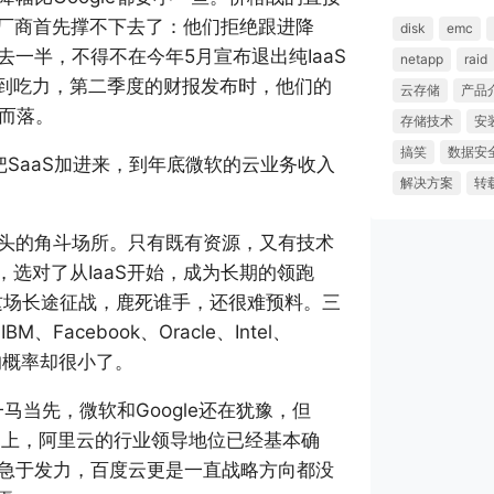
立云厂商首先撑不下去了：他们拒绝跟进降
disk
emc
一半，不得不在今年5月宣布退出纯IaaS
netapp
raid
感到吃力，第二季度的财报发布时，他们的
云存储
产品
而落。
存储技术
安
搞笑
数据安
SaaS加进来，到年底微软的云业务收入
解决方案
转
头的角斗场所。只有既有资源，又有技术
，选对了从IaaS开始，成为长期的领跑
，这场长途征战，鹿死谁手，还很难预料。三
acebook、Oracle、Intel、
出的概率却很小了。
马当先，微软和Google还在犹豫，但
场上，阿里云的行业领导地位已经基本确
急于发力，百度云更是一直战略方向都没