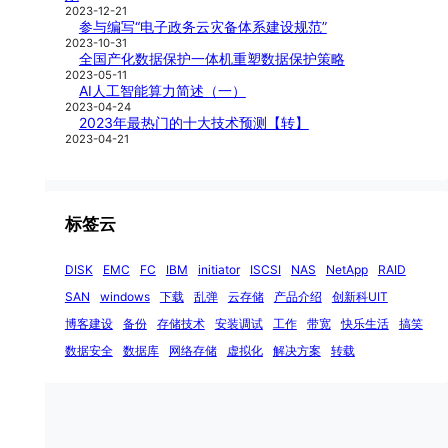
2023-12-21
参与编写“电子政务云灾备体系建设规范”
2023-10-31
全国产化数据保护一体机重塑数据保护策略
2023-05-11
AI人工智能算力简述（一）
2023-04-24
2023年最热门的十大技术预测【转】
2023-04-21
标签云
DISK
EMC
FC
IBM
initiator
ISCSI
NAS
NetApp
RAID
SAN
windows
下载
乱弹
云存储
产品介绍
创新科UIT
博客建设
备份
存储技术
安装调试
工作
带宽
快乐生活
搞笑
数据安全
数据库
网络存储
虚拟化
解决方案
转载