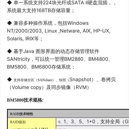
◆
224
块光纤或
SATA II
硬盘混
单一系统
支持
插，，
168TB
存储容量；
系统最大支持
◆
Windows
兼容多种操作系统，包括
NT/2000/2003, Linux ,Netware, AIX, HP-UX,
Solaris, IRIX
等；
◆
Java
图形界面的动态存储管理软件
基于
SANtricity
，
BM2880
、
BM4800
、
可以统一管理
BM5800
、
BM6800
存储系统；
◆
Snapshot
）、卷拷贝
支持存储分区（
SANshare
）、
快照（
（
Volume copy
）及同步镜像（
RVM
）
:
BM5800
技术规格
RAID
技术特性
1
、
3
、
5
、
1+0
，支持全局（
G
RAID
级别
0
、