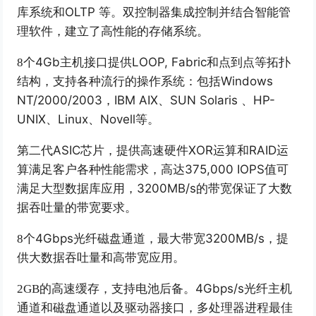
库系统和
OLTP
等。双控制器集成控制并结合智能管
理软件，建立了高性能的存储系统。
4Gb
主机接口提供
LOOP, Fabric
和点到点等拓扑
8
个
结构，支持各种流行的操作系统：包括
Windows
NT/2000/2003
，
IBM AIX
、
SUN Solaris
、
HP-
UNIX
、
Linux
、
Novell
等。
ASIC
芯片，提供高速硬件
XOR
运算和
RAID
运
第二代
算满足客户各种性能需求，高达
375,000 IOPS
值可
满足大型数据库应用，
3200MB/s
的带宽保证了大数
据吞吐量的带宽要求。
4Gbps
光纤磁盘通道，最大带宽
3200MB/s
，提
8
个
供大数据吞吐量和高带宽应用。
4Gbps/s
光纤主机
2GB
的高速缓存，支持电池后备。
通道和磁盘通道以及驱动器接口，多处理器进程最佳