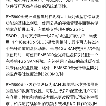
软件等厂家都有很好的系统兼容性。
UIT
系列磁盘存储系统
BM5800
全光纤磁盘阵列在现有
功能的基础上创建，使用公共的存储管理界面和类似
的磁盘扩展工具。它能够支持现有的
2Gb FC
SBOD
，并可支持新一代
4Gb/s
磁盘扩展机柜，当使
用
14
个
16
位
4Gb SBOD
磁盘机柜时，最多可支持
224
个光纤通道磁盘驱动器。当与
4Gb SAN
交换机结合起
来使用时，可使用
BM5800
全光纤磁盘阵列创建一个
完整的
4Gb SAN
环境。它还使用了高级的高速缓存算
法来优化磁盘性能，此外，
BM5800
全光纤磁盘阵列
的磁盘吞吐速度达到
3200MB/
秒。
SAN
和集群环境提供最高
BM5800
企业级存储设备为
的性能和数据有效性。可以进行多种配置使用户可以
在容量，性能和功能等方面来更改配置以适应各种需
求，如高速持续输出的视频系统和多
I/O
操作的数据