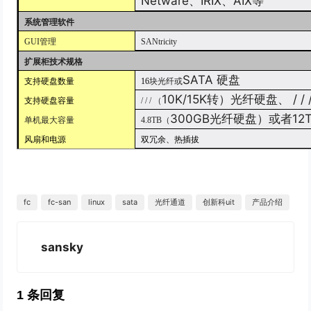
Netware
、
IRIX
、
AIX
等
系统管理软件
GUI
管理
SANtricity
扩展柜技术规格
SATA
硬盘
支持硬盘数量
16
块光纤或
10K/15K
转）光纤硬盘、
/
/
支持硬盘容量
/
/
/
（
300GB
光纤硬盘）或者
12
单机最大容量
4.8TB
（
风扇和电源
双冗余、热插拔
fc
fc-san
linux
sata
光纤通道
创新科uit
产品介绍
sansky
1 条回复