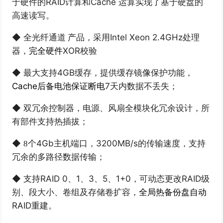
RAID
计算和
Cache
运算实现了基于硬盘的
于硬件的
高速读写。
◆
Intel Xeon 2.4GHz
处理
全光纤通道
产品，采用
器，
XOR
校验
完全硬件
◆
4GB
缓存，提供缓存镜像保护功能，
最大支持
Cache
后备电池保证断电
7
天内数据不丢失；
◆
双冗余控制器，电源、风扇全模块化冗余设计，
所
有部件支持热插拔；
◆
4Gb
主机端口，
3200MB/s
的传输速度，支持
8
个
冗余的多路径数据传输；
◆
RAID 0
、
1
、
3
、
5
、
1+0
，可动态更改
RAID
级
支持
别、段大小、卷组及存储卷扩容，
全局热备份盘自动
RAID
重建。