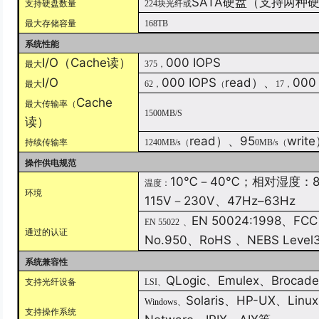
SATA
硬盘（支持两种
支持硬盘数量
224
块光纤或
最大存储容量
168TB
系统性能
I/O
（
Cache
读）
000 IOPS
最大
375
，
I/O
000 IOPS
read
）、
000
最大
62
，
（
17
，
Cache
最大传输率（
1500MB/S
读）
read
）、
95
write
持续传输率
1240MB/s
（
0MB/s
（
操作供电规范
10
℃－
40
℃；相对湿度：
温度：
环境
115V
－
230V
、
47Hz
–
63Hz
EN 50024:1998
、
FCC
EN 55022
、
通过的认证
No.950
、
RoHS
、
NEBS Level
系统兼容性
QLogic
、
Emulex
、
Brocade
支持光纤设备
LSI
、
Solaris
、
HP-UX
、
Linux
Windows
、
支持操作系统