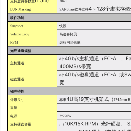
(LUN)
支持逻辑卷数量
2048
4
～
128
个虚拟存储
LUN Masking
SANShare
软件支持
软件功能
Snapshot
快照
Volume Copy
高速卷拷贝
RVM
远程同步镜像
光纤通道规格
4Gb/s
主机通道（
FC-AL
、
Fa
8
个
主机通道
400MB/s
带宽
4Gb/s
磁盘通道（
FC-AL
或
Sw
8
个
磁盘通道
宽
物理特性
4U
高
19
英寸机架式（
外形尺寸
标准
174.5mm H
重量
电源
2*220W
10K/15K RPM
）光纤硬盘、
S
支持硬盘容量
/
（