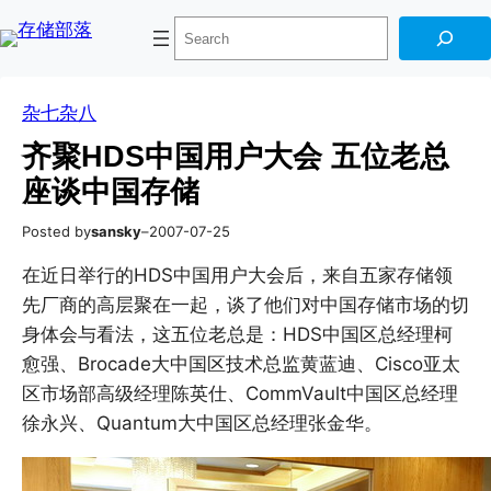
跳
Skip
搜
至
to
索
内
content
容
杂七杂八
齐聚HDS中国用户大会 五位老总
座谈中国存储
Posted by
sansky
–
2007-07-25
在近日举行的HDS中国用户大会后，来自五家存储领
先厂商的高层聚在一起，谈了他们对中国存储市场的切
身体会与看法，这五位老总是：HDS中国区总经理柯
愈强、Brocade大中国区技术总监黄蓝迪、Cisco亚太
区市场部高级经理陈英仕、CommVault中国区总经理
徐永兴、Quantum大中国区总经理张金华。