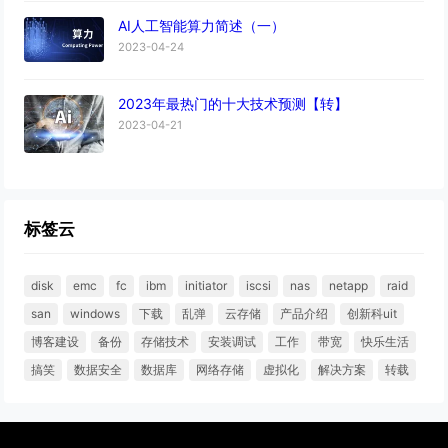
AI人工智能算力简述（一）
2023-04-24
2023年最热门的十大技术预测【转】
2023-04-21
标签云
disk
emc
fc
ibm
initiator
iscsi
nas
netapp
raid
san
windows
下载
乱弹
云存储
产品介绍
创新科uit
博客建设
备份
存储技术
安装调试
工作
带宽
快乐生活
搞笑
数据安全
数据库
网络存储
虚拟化
解决方案
转载