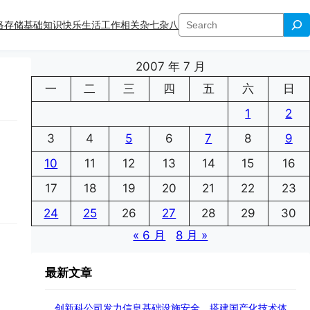
搜
络存储
基础知识
快乐生活
工作相关
杂七杂八
索
2007 年 7 月
一
二
三
四
五
六
日
1
2
3
4
5
6
7
8
9
10
11
12
13
14
15
16
17
18
19
20
21
22
23
24
25
26
27
28
29
30
« 6 月
8 月 »
最新文章
创新科公司发力信息基础设施安全、搭建国产化技术体