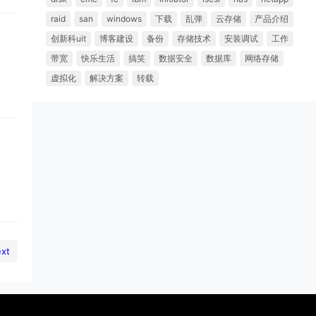
raid
san
windows
下载
乱弹
云存储
产品介绍
创新科uit
博客建设
备份
存储技术
安装调试
工作
带宽
快乐生活
搞笑
数据安全
数据库
网络存储
虚拟化
解决方案
转载
xt