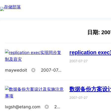
Skip
to
content
日期:
200
replication
2007-07-27
maywedoit ◎ 2007-07…
数据备份方案设
2007-07-27
lxgsh@etang.com ◎ 2…