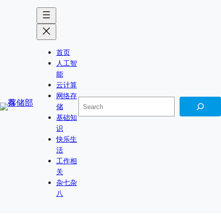
Skip
to
content
首页
人工智
能
云计算
网络存
搜
储
索
基础知
识
快乐生
活
工作相
关
杂七杂
八