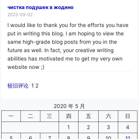
чистка подушек в жодино
2023-09-02
I would like to thank you for the efforts you have
put in writing this blog. I am hoping to view the
same high-grade blog posts from you in the
future as well. In fact, your creative writing
abilities has motivated me to get my very own
website now ;)
较旧评论
1
2
2020 年 5 月
一
二
三
四
五
六
日
1
2
3
4
5
6
7
8
9
10
11