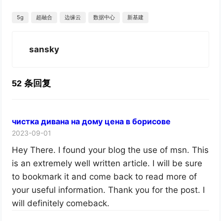
5g
超融合
边缘云
数据中心
新基建
sansky
52 条回复
чистка дивана на дому цена в борисове
2023-09-01
Hey There. I found your blog the use of msn. This
is an extremely well written article. I will be sure
to bookmark it and come back to read more of
your useful information. Thank you for the post. I
will definitely comeback.